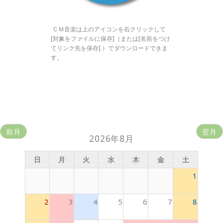
ＣＭ音楽は上のアイコンを右クリックして
[対象をファイルに保存]（または[名前をつけ
てリンク先を保存] ）でダウンロードできま
す。
前月
翌月
2026年8月
日
月
火
水
木
金
土
1
2
3
4
5
6
7
8